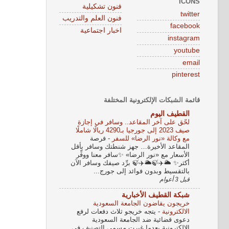
ICONS
فنون تشكيلية
twitter
فنون العلم والتدريب
facebook
اخبار اجتماعية
instagram
youtube
email
pinterest
قائمة الشبكات الإلكترونية المختلفة
القطيف اليوم
لحّق على آخر المقاعد.. وسافر في إجازة
صيف 2023 إلى جورجيا بـ4290 ريالًا شاملًا
مع وكالة «نور الرضا» للسفر
-
فرصة
المقاعد الأخيرة… جهز شنطتك وسافر بأقل
الأسعار مع «نور الرضا» ✨سافر معنا ووفِّر
أكثر✨ 🌥✈️🍃🌥✈️🍃 برِّد صيفك وسافر الآن
بالتقسيط وبدون فوائد إلى جورج...
قبل 3 أعوام
شبكة القطيف الأخبارية
خريجون يقاضون الجامعة السعودية
الالكترونية
-
يتجه خريجو ثلاث دفعات لرفع
دعوى قضائية ضد الجامعة السعودية
الالكترونية بعدما غيرت مسمى التصنيف في