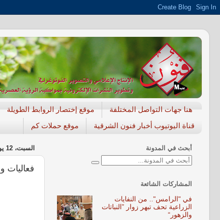
هنا جهات التواصل المختلفة
موقع إختصار الروابط الطويلة
قناة اليوتيوب أخبار فنون الشرقية
موقع حملات كم
أبحث في المدونة
السبت، 12 يوليو 2014
فعاليات و
المشاركات الشائعة
في "الرامس".. من النفايات
الزراعية تحف تبهر زوار ”النباتات
والزهور“