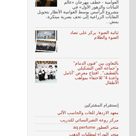
العوامية - خطف مهرجان «عالم
النباتات والزهور الأول» في
مشروع الرامس بوسط العوامية الأنظار بتحويل
النفايات الزراعية إلى تحف بصرية مبتكرة،
بمش...
ثنائية الضوء: يركز على تضاد
الضوء والظلام
بالتعاون بين "فنون الدمام"
و"جماعة الفن التشكيلي
بالقطيف".. افتتاح معرض "أنامل
واعدة 4" للاحتفاء بمواهب
الأطفال
إنستقرام المشتركين
معهد الازدهار للغات والحاسب الآلي
مركز روعة التغيرالنسائي للتدريب
متجر العطور aq.perfume
متجر النوراء لمطليات الذهب