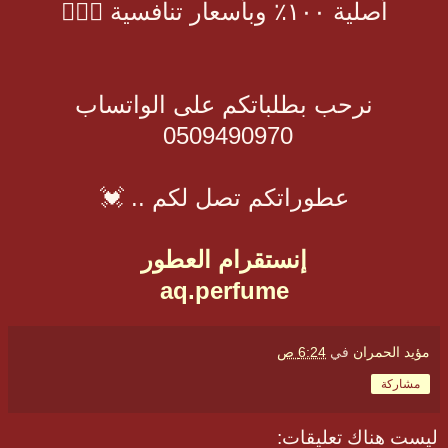
أصلية ١٠٠٪؜ وبأسعار تنافسية 👌🏻😍
نرحب بطلباتكم على الواتساب
0509490970
عطوراتكم تصل لكم .. 💓
إنستقرام العطور
aq.perfume
مؤيد الحمران
في
6:24 ص
مشاركة
ليست هناك تعليقات: