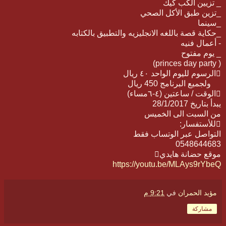
_ تزيين الكب كيك
_تزين طبق الأكل الصحي
_سينما
_حكاية قصة باللغه الانجليزيه والتطبيق بالكتابه
- أعمال فنيه
_ يوم مفتوح
( princes day party)
الرسوم لليوم الواحد ٤٠ ريال
ولجميع البرنامج 450 ريال
الوقت / ساعتين (٤-٦مساء)
يبدأ بتاريخ 28/1/2017
من السبت الى الخميس
للأستفسار:
التواصل عبر الوتساب فقط
0548644683
موقع حضانة هايدي
https://youtu.be/MLAys9rYbeQ
مؤيد الحمران
في
9:21 م
مشاركة